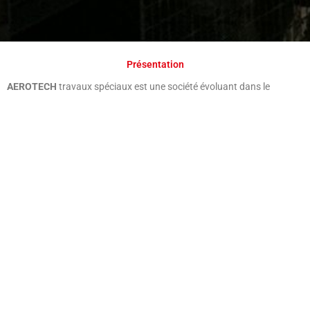
Présentation
AEROTECH
travaux spéciaux est une société évoluant dans le
domaine des travaux
d’accès difficiles . Le siège social est établi à
Savigny Le Temple en région parisienne.
Spécialisée, notre entreprise s’adapte aux contraintes et propose
des
solutions techniques optimisées
dans différents domaines tel
que le levage, le montage, la sécurisation, le génie civil, les travaux
urbains et industriels, le contrôle et l’expertise. Ayant entre autre
comme particularité les accès difficiles et la grande
hauteur,
AEROTECH
pourra vous accompagner dans tous vos
projets.
Interventions
sur cordes, nacelle, échafaudage et plein-pied par du
personnel qualifié